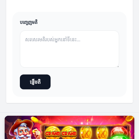
បញ្ចេញមតិ
ផ្ញើមតិ