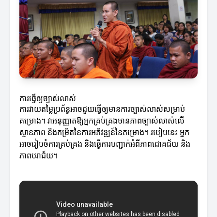
ការធ្វើឲ្យច្បាស់លាស់
ការវាយតម្លៃប្រព័ន្ធអាចជួយធ្វើឲ្យមានការច្បាស់លាស់សម្រាប់
គម្រោង។ វាអនុញ្ញាតឱ្យអ្នកគ្រប់គ្រងមានភាពច្បាស់លាស់លើ
ស្ថានភាព និងកម្រិតនៃការអភិវឌ្ឍន៍នៃគម្រោង។ របៀបនេះ អ្នក
អាចរៀបចំការគ្រប់គ្រង និងធ្វើការបញ្ជាក់អំពីភាពជោគជ័យ និង
ភាពបរាជ័យ។