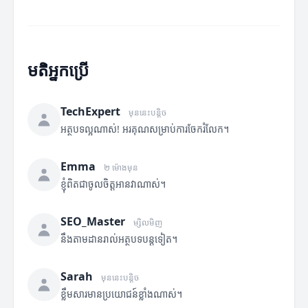
មតិអ្នកប្រើ
TechExpert
មុននេះបន្តិច
អត្ថបទល្អណាស់! អរគុណសម្រាប់ការចែករំលែក។
Emma
២ ម៉ោងមុន
ខ្ញុំពិតជាចូលចិត្តអានវាណាស់។
SEO_Master
ម្សិលមិញ
នឹងតាមដានរាល់អត្ថបទបន្តទៀត។
Sarah
មុននេះបន្តិច
ខ្លឹមសារមានប្រយោជន៍ខ្លាំងណាស់។