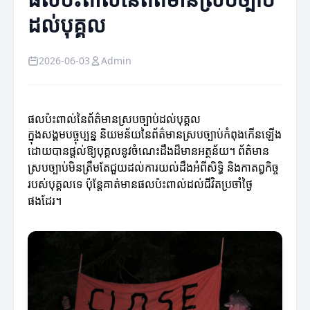
ដល់បុគ្គល
2026-06-03
Admin
ផលប៉ះពាល់នៃព័ត៌មានស្របច្បាប់ដល់បុគ្គល
ក្នុងសង្គមបច្ចុប្បន្ន និយមន័យនៃព័ត៌មានស្របច្បាប់កំពុងកើនឡើង
ដោយបានផ្តល់ឱ្យបុគ្គលនូវចំណេះដឹងដ៏មានអត្ថន័យ។ ព័ត៌មាន
ស្របច្បាប់មិនត្រឹមតែជួយដល់ការយល់ដឹងអំពីសិទ្ធិ និងកាតព្វកិច្ច
របស់បុគ្គលទេ ប៉ុន្តែគាត់មានផលប៉ះពាល់ដល់ជីវិតប្រចាំថ្ងៃ
ផងដែរ។