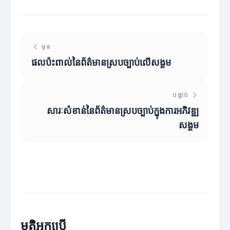
មុន
ផលប៉ះពាល់នៃព័ត៌មានស្របច្បាប់លើសង្គម
បន្ទាប់
សារៈសំខាន់នៃព័ត៌មានស្របច្បាប់ក្នុងការអភិវឌ្ឍ
សង្គម
មតិអ្នកប្រើ