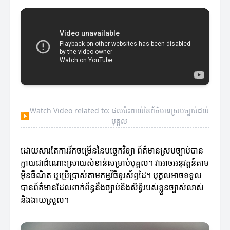
Watch Video related to: ផលប៉ះពាល់នៃព័ត៌មានស្របច្បាប់ដល់
▶
បុគ្គល
ដោយសារតែការរីកចម្រើននៃបច្ចេកវិទ្យា ព័ត៌មានស្របច្បាប់បាន
ក្លាយជាដំណោះស្រាយសំខាន់សម្រាប់បុគ្គល។ វាអាចអនុវត្តន៍តាម
អ៊ីនធឺណិត ឬប្រើប្រាស់តាមកម្មវិធីទូរស័ព្ទដៃ។ បុគ្គលអាចទទួល
បានព័ត៌មានដែលពាក់ព័ន្ធនឹងច្បាប់និងសិទ្ធិរបស់ខ្លួនច្បាស់លាស់
និងងាយស្រួល។