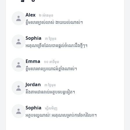
Alex
២ ម៉ោងមុន
ខ្លឹមសារច្បាស់លាស់ ងាយយល់ណាស់។
Sophia
៣ ថ្ងៃមុន
អរគុណច្រើនដែលបានផ្តល់ចំណេះដឹងថ្មីៗ។
Emma
១០ នាទីមុន
ខ្លឹមសារមានប្រយោជន៍ខ្លាំងណាស់។
Jordan
៣ ថ្ងៃមុន
នឹងតាមដានរាល់អត្ថបទបន្តទៀត។
Sophia
ម្សិលមិញ
អត្ថបទល្អណាស់! អរគុណសម្រាប់ការចែករំលែក។