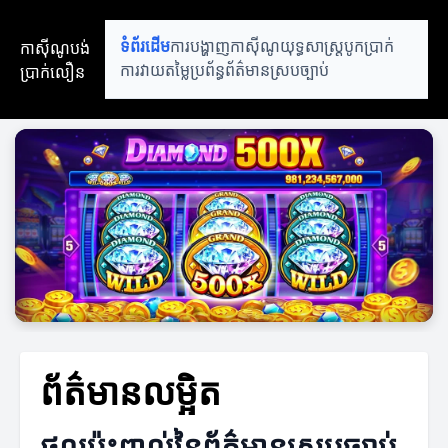
កាស៊ីណូបង់
ទំព័រដើម
ការបង្ហាញកាស៊ីណូ
យុទ្ធសាស្ត្របូកប្រាក់
ប្រាក់លឿន
ការវាយតម្លៃប្រព័ន្ធ
ព័ត៌មានស្របច្បាប់
ព័ត៌មានលម្អិត
ផលប៉ះពាល់នៃព័ត៌មានស្របច្បាប់