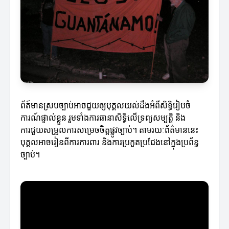
ព័ត៍មានស្របច្បាប់អាចជួយឲ្យបុគ្គលយល់ដឹងអំពីសិទ្ធិរៀបចំ
ការណ៍ផ្ទាល់ខ្លួន រួមទាំងការធានាសិទ្ធិលើទ្រព្យសម្បត្តិ និង
ការជួយសម្រួលការសម្រេចចិត្តផ្លូវច្បាប់។ តាមរយៈព័ត៌មាននេះ
បុគ្គលអាចរៀនពីការការពារ និងការប្រកួតប្រជែងនៅក្នុងប្រព័ន្ធ
ច្បាប់។