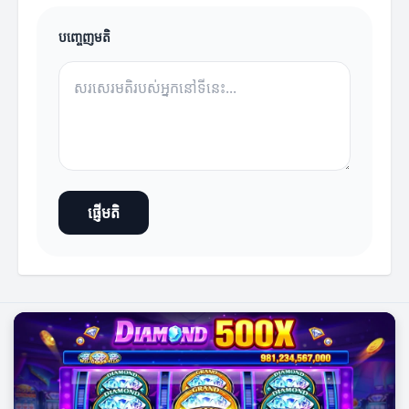
បញ្ចេញមតិ
ផ្ញើមតិ