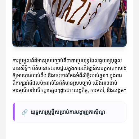
ការប្រមូលព័ត៌មានស្របច្បាប់គឺជាការប្រយុទ្ធដែលជួយឲ្យបុគ្គល
មានសិទ្ធិ។ ព័ត៌មាននេះអាចជួយក្នុងការអភិវឌ្ឍន៍សមត្ថភាពកសាង
ឱ្យមានការយល់ដឹង និងចេះចាត់ចែងអំពីសិទ្ធិរបស់ខ្លួន។ ក្នុងការ
ពិភាក្សាអំពីផលប៉ះពាល់នៃព័ត៌មានស្របច្បាប់ យើងអាចចាប់
អារម្មណ៍ទៅលើកត្តាផ្សេងៗដូចជា សេដ្ឋកិច្ច, ការអប់រំ, និងសង្គម។
🔗
យុទ្ធសាស្ត្រថ្មីសម្រាប់ការបង្ហាញកាស៊ីណូ