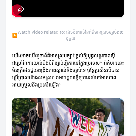
Watch Video related to: ផលប៉ះពាល់នៃព័ត៌មានស្របច្បាប់ដល់
▶
បុគ្គល
យើងអាចឃើញថាព័ត៌មានស្របច្បាប់ផ្តល់ឱ្យបុគ្គលនូវភាពស៊ី
ជម្រៅនៃការយល់ដឹងអំពីច្បាប់ធ្វើការនៅក្នុងប្រទេស។ ព័ត៌មាននេះ
មិនត្រឹមតែជួយពង្រឹងភាពស្គាល់និងច្បាប់ទេ ប៉ុន្តែប្រសិនបើបាន
ប្រើប្រាស់យ៉ាងសមស្រប វាអាចជួយធ្វើឲ្យការរស់នៅមានភាព
ងាយស្រួលនិងប្រសើរឡើង។