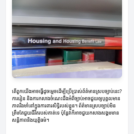
តើពួកយើងអាចធ្វើដូចម្ដេចដើម្បីប្រើប្រាស់ព័ត៌មានស្របច្បាប់នេះ?
ការរៀន និងការកសាងចំណេះដឹងអំពីច្បាប់អាចជួយឲ្យបុគ្គលមាន
ភាពរឹងមាំនៅក្នុងការពារសិទ្ធិរបស់ខ្លួន។ ព័ត៌មានស្របច្បាប់មិន
ត្រឹមតែជួយជីវិតរបស់គាត់ទេ ប៉ុន្តែវាក៏អាចជួយកសាងសង្គមមាន
សន្តិភាពនិងយុត្តិធម៌។