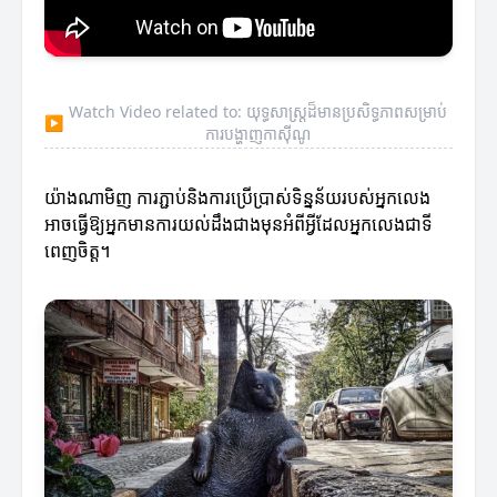
Watch Video related to: យុទ្ធសាស្ត្រដ៏មានប្រសិទ្ធភាពសម្រាប់
▶
ការបង្ហាញកាស៊ីណូ
យ៉ាងណាមិញ ការភ្ជាប់និងការប្រើប្រាស់ទិន្នន័យរបស់អ្នកលេង
អាចធ្វើឱ្យអ្នកមានការយល់ដឹងជាងមុនអំពីអ្វីដែលអ្នកលេងជាទី
ពេញចិត្ត។